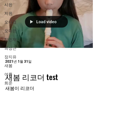
시윤
지원
Load video
오다겸
오다은
장민재
최성근
장지유
2021년 1월 31일
새봄
새봄 리코더 test
여름
희준
새봄이 리코더
수시 업데이트 됩니다.