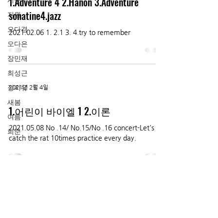
1.Adventure 4 2.Hanon 3.Adventure
시윤
sonatine4.jazz
지원
오다겸
2021.02.06 1. 2.1 3. 4.try to remember
오다은
장민재
최성근
장지유
2021년 2월 4일
새봄
1.어린이 바이엘 1 2.이론
여름
2021.05.08 No .14/ No.15/No .16 concert-Let's
희준
catch the rat 10times practice every day.
수시 업데이트 됩니다.