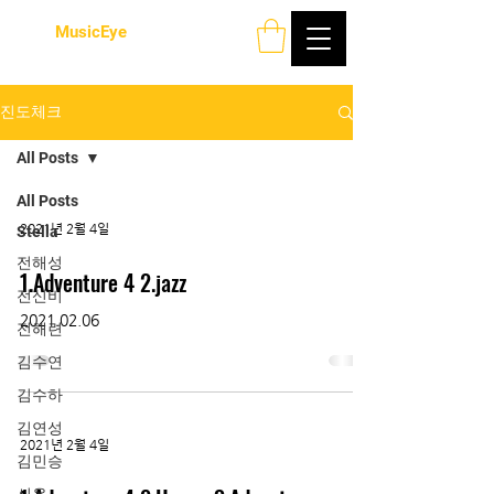
MusicEye
진도체크
All Posts
All Posts
2021년 2월 4일
Stella
전해성
1.Adventure 4 2.jazz
전신비
2021.02.06
전해련
김수연
김수하
김연성
2021년 2월 4일
김민승