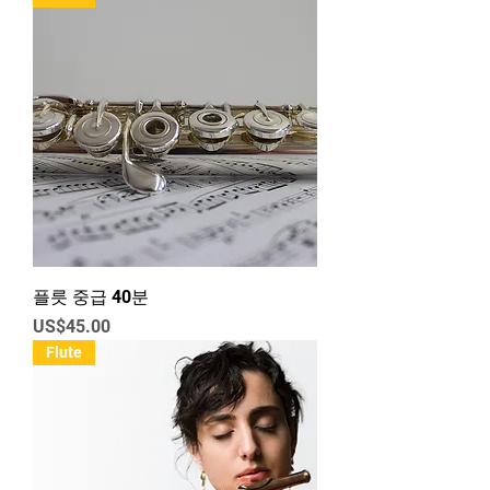
플릇 중급 40분
가격
US$45.00
Flute