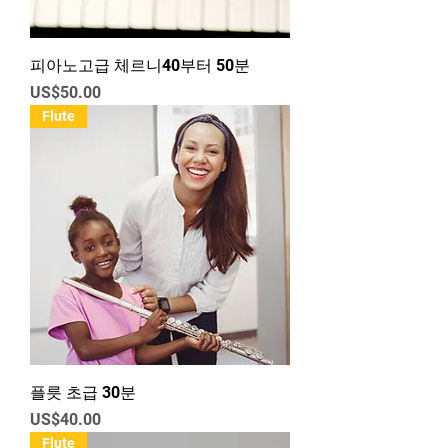
피아노고급 체르니40부터 50분
가격
US$50.00
Flute
플릇 초급 30분
가격
US$40.00
Flute