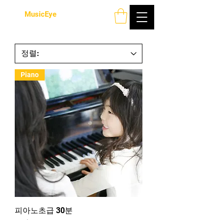
MusicEye
Piano
피아노초급 30분