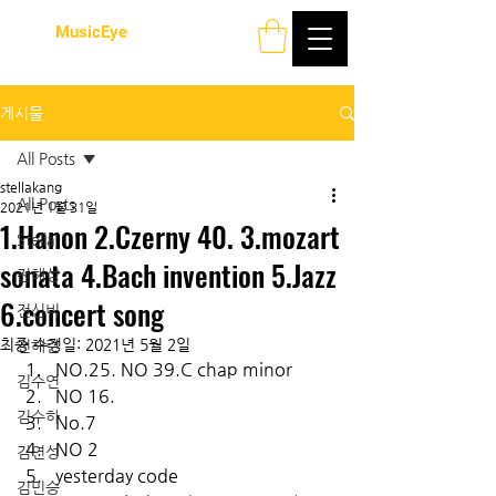
MusicEye
게시물
All Posts
stellakang
All Posts
2021년 1월 31일
1.Hanon 2.Czerny 40. 3.mozart
Stella
sonata 4.Bach invention 5.Jazz
전해성
6.concert song
전신비
최종 수정일:
2021년 5월 2일
전해련
NO.25. NO 39.C chap minor
김수연
NO 16.
김수하
No.7
NO 2
김연성
yesterday code
김민승