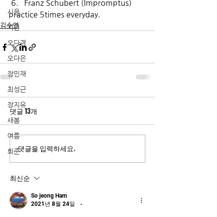
Franz Schubert (Impromptus)
시윤
practice 5times everyday.
김수연
지원
오다겸
오다은
장민재
최성근
장지유
댓글 13개
새봄
여름
댓글을 입력하세요.
희준
최신순
So jeong Ham
2021년 8월 24일
•