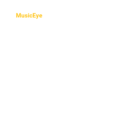
MusicEye
Home
프로그램
음악